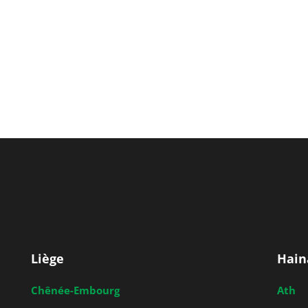
Liège
Hain
Chênée-Embourg
Ath