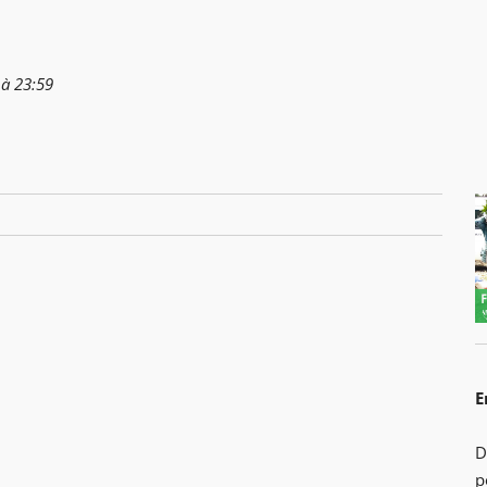
 à 23:59
E
D
p