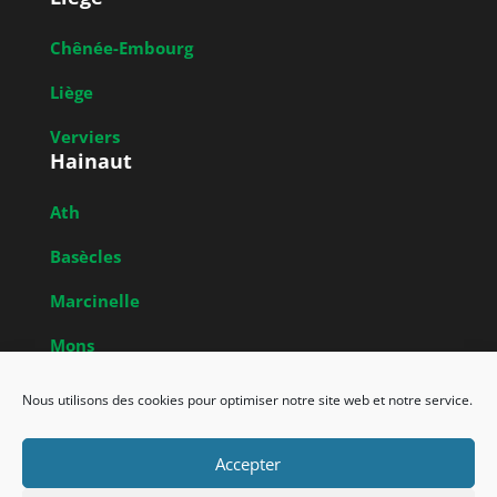
Chênée-Embourg
Liège
Verviers
Hainaut
Ath
Basècles
Marcinelle
Mons
Obrecheuil
Nous utilisons des cookies pour optimiser notre site web et notre service.
Accepter
Union Francophone des Amis de la Nature de