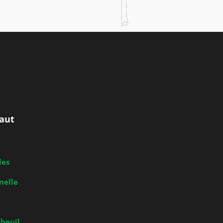
aut
les
nelle
heuil