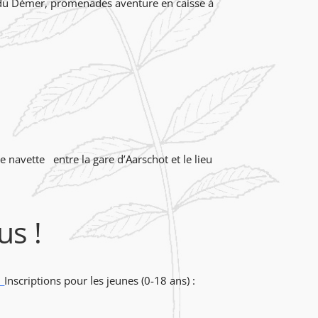
 du Démer,
promenades aventure en caisse à
e navette entre la gare d’Aarschot et le lieu
us !
s
Inscriptions pour les jeunes (0-18 ans) :