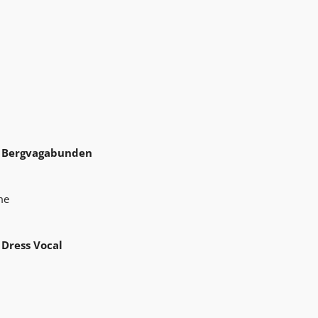
 Bergvagabunden
me
e
Dress Vocal