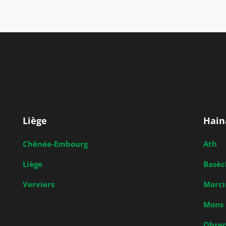
Liège
Hain
Chênée-Embourg
Ath
Liège
Basèc
Verviers
Marci
Mons
Obrec