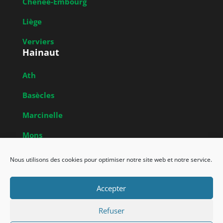
Chênée-Embourg
Liège
Verviers
Hainaut
Ath
Basècles
Marcinelle
Mons
Obrecheuil
Nous utilisons des cookies pour optimiser notre site web et notre service.
Accepter
Union Francophone des Amis de la Nature de
Belgique a.s.b.l. – Powered by Media2001
Refuser