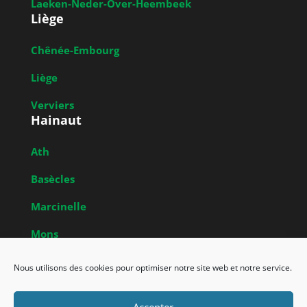
Laeken-Neder-Over-Heembeek
Liège
Chênée-Embourg
Liège
Verviers
Hainaut
Ath
Basècles
Marcinelle
Mons
Obrecheuil
Nous utilisons des cookies pour optimiser notre site web et notre service.
Accepter