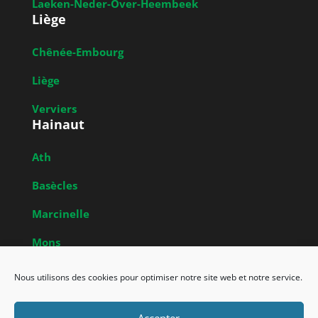
Laeken-Neder-Over-Heembeek
Liège
Chênée-Embourg
Liège
Verviers
Hainaut
Ath
Basècles
Marcinelle
Mons
Obrecheuil
Nous utilisons des cookies pour optimiser notre site web et notre service.
Accepter