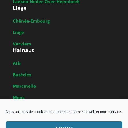
Laeken-Neder-Over-Heembeek
Liège
Chênée-Embourg
Liège
Verviers
Hainaut
Ath
Basècles
Marcinelle
Mons
Obrecheuil
Nous utilisons des cookies pour optimiser notre site web et notre service.
Accepter