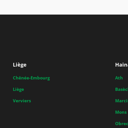
Liège
Hain
Chênée-Embourg
Ath
Liège
Basèc
Verviers
Marci
Mons
Obrec