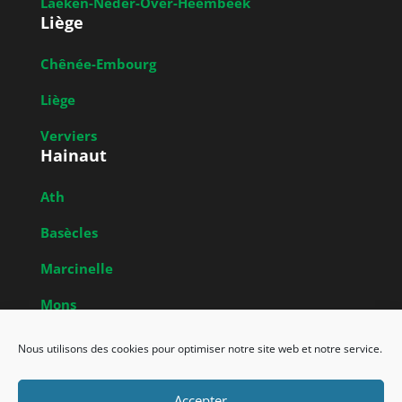
Laeken-Neder-Over-Heembeek
Liège
Chênée-Embourg
Liège
Verviers
Hainaut
Ath
Basècles
Marcinelle
Mons
Obrecheuil
Nous utilisons des cookies pour optimiser notre site web et notre service.
Accepter